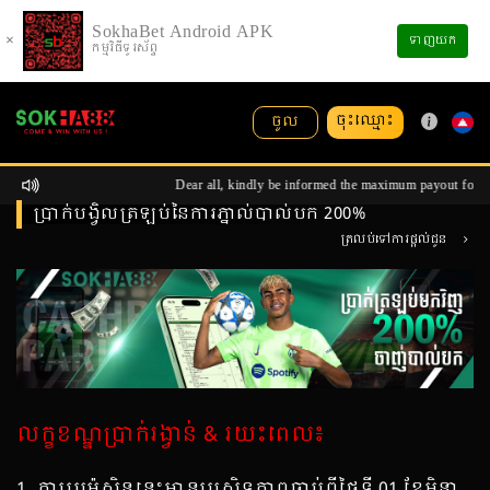
SokhaBet Android APK
×
ទាញយក
កម្មវិធីទូរស័ព្ទ
ចុះឈ្មោះ
ចូល
Dear all, kindly be informed the maximum payout for al
ប្រាក់បង្វិលត្រឡប់នៃការភ្នាល់បាល់បក 200%
ត្រលប់ទៅការផ្តល់ជូន
លក្ខខណ្ឌប្រាក់រង្វាន់ & រយះពេល៖
1. ការប្រូម៉ូសិននេះមានប្រសិទ្ធភាពចាប់ពីថ្ងៃទី 01 ខែមិនា