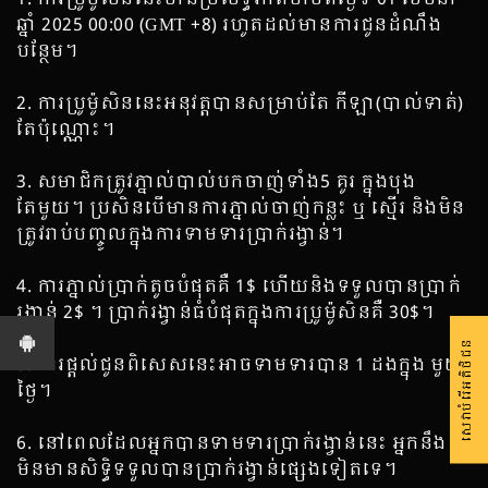
ឆ្នាំ 2025 00:00 (GMT +8) រហូតដល់មានការជូនដំណឹង
បន្ថែម។
2. ការប្រូម៉ូសិននេះអនុវត្តបានសម្រាប់តែ កីឡា​(បាល់ទាត់)
តែប៉ុណ្ណោះ។
3. សមាជិកត្រូវភ្នាល់បាល់បកចាញ់ទាំង5 គូរ ក្នុងបុង
តែមួយ។ ប្រសិនបើមានការភ្នាល់ចាញ់កន្លះ ឬ ស្មើរ និងមិន
ត្រូវរាប់បញ្ចូលក្នុងការទាមទារប្រាក់រង្វាន់។
4. ការភ្នាល់ប្រាក់តូចបំផុតគឺ 1$ ហើយនិងទទួលបានប្រាក់
រង្វាន់ 2$ ។ ប្រាក់រង្វាន់ធំបំផុតក្នុងការប្រូម៉ូសិនគឺ 30$។
សេវាបំរើអតិថិជន
5. ការផ្តល់ជូនពិសេសនេះអាចទាមទារបាន 1 ដងក្នុង មួយ
ថ្ងៃ។
6. នៅពេលដែលអ្នកបានទាមទារប្រាក់រង្វាន់នេះ អ្នកនឹង
មិនមានសិទ្ធិទទួលបានប្រាក់រង្វាន់ផ្សេងទៀតទេ។