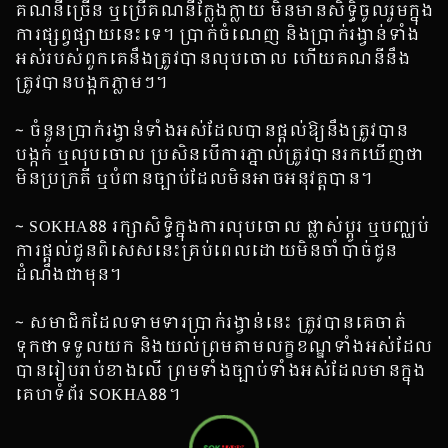
គណនីច្រើន ឬប្រើគណនីក្លែងក្លាយ មិនមានសិទ្ធិចូលរួមក្នុង
ការផ្សព្វផ្សាយនេះទេ។ ប្រាក់ចំណេញ និងប្រាក់រង្វាន់ទាំង
អស់របស់ពួកគេនឹងត្រូវបានលុបចោល ហើយគណនីនឹង
ត្រូវបានបង្កកភ្លាមៗ។
~ ចំនួនប្រាក់រង្វាន់ទាំងអស់ដែលបានផ្តល់ឱ្យនឹងត្រូវបាន
បង្កក់ ឬលុបចោល ប្រសិនបើការភ្នាល់ត្រូវបានរកឃើញថា
មិនប្រក្រតី ឬបំពានច្បាប់ដែលមិនអាចអនុវត្តបាន។
~ SOKHA88 រក្សាសិទ្ធិក្នុងការលុបចោល ផ្លាស់ប្តូរ ឬបញ្ឈប់
ការផ្តល់ជូនពិសេសនេះគ្រប់ពេលដោយមិនចាំបាច់ជូន
ដំណឹងជាមុន។
~ សមាជិកដែលទាមទារប្រាក់រង្វាន់នេះ ត្រូវបានគេចាត់
ទុកថាទទួលយក និងយល់ព្រមតាមលក្ខខណ្ឌទាំងអស់ដែល
បានរៀបរាប់ខាងលើ ព្រមទាំងច្បាប់ទាំងអស់ដែលមានក្នុង
គេហទំព័រ SOKHA88។