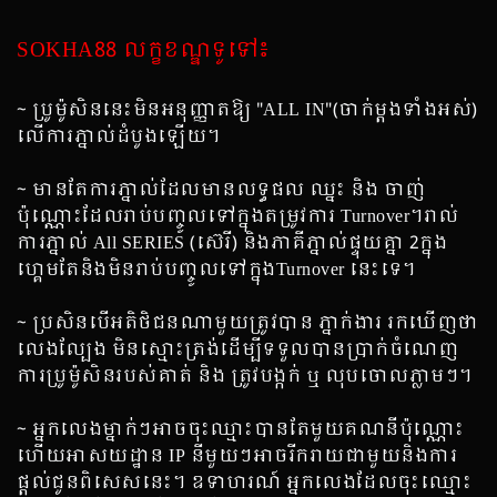
SOKHA88 លក្ខខណ្ឌទូទៅ៖
~ ប្រូម៉ូសិននេះមិនអនុញ្ញាតឱ្យ "ALL IN"(ចាក់ម្ដងទាំងអស់)
លើការភ្នាល់ដំបូងឡើយ។
~ មានតែការភ្នាល់ដែលមានលទ្ធផល ឈ្នះ និង ចាញ់
ប៉ុណ្ណោះដែលរាប់បញ្ចូលទៅក្នុងតម្រូវការ Turnover។រាល់
ការភ្នាល់ All SERIES (ស៊េរី) និងភាគីភ្នាល់ផ្ទុយគ្នា 2ក្នុង
ហ្គេមតែនិងមិនរាប់បញ្ចូលទៅក្នុងTurnover នេះទេ។
~ ប្រសិនបើអតិថិជនណាមួយត្រូវបាន ភ្នាក់ងារ រកឃើញថា
លេងល្បែង មិនស្មេាះត្រង់ដើម្បីទទួលបានប្រាក់ចំណេញ
ការប្រូម៉ូសិនរបស់គាត់ និង ត្រូវបង្កក់ ឬ លុបចោលភ្លាមៗ។
~ អ្នកលេងម្នាក់ៗអាចចុះឈ្មាះបានតែមួយគណនីប៉ុណ្ណោះ
ហើយអាសយដ្ឋាន IP នីមួយៗអាចរីករាយជាមួយនិងការ
ផ្តល់ជូនពិសេសនេះ។ ឧទាហរណ៍ អ្នកលេងដែលចុះឈ្មោះ