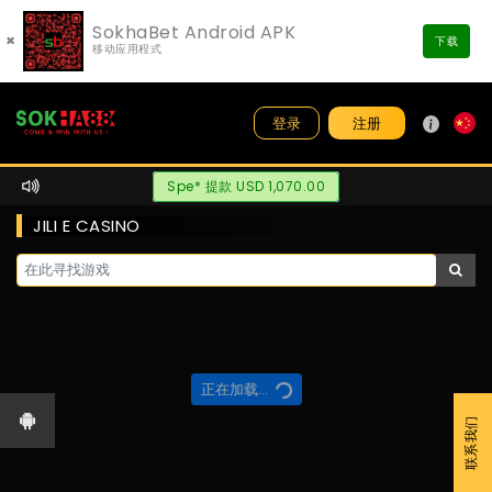
SokhaBet Android APK
×
下载
移动应用程式
注册
登录
Spe* 提款 USD 1,070.00
JILI E CASINO
正在加载...
联系我们