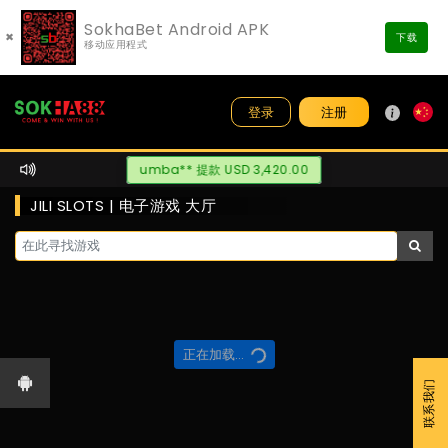
SokhaBet Android APK
×
下载
移动应用程式
注册
登录
umba** 提款 USD 3,420.00
JILI SLOTS | 电子游戏 大厅
正在加载...
联系我们